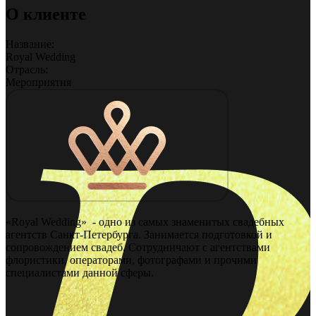
О клиенте
Название:
Royal Wedding
Отрасль:
Мероприятия
«Royal Wedding»  - одно из самых знаменитых свадебных 
агентств Санкт-Петербурга. Занимается подготовкой и 
сопровождением свадеб. Сотрудничают с агентствами 
флористики, операторами, фотографами и прочими 
специалистами данной сферы.